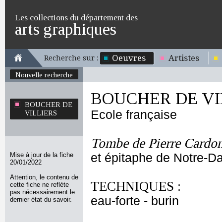
Les collections du département des
arts graphiques
Oeuvres
Artistes
Recherche sur :
Nouvelle recherche
BOUCHER DE VI
BOUCHER DE
Ecole française
VILLIERS
Tombe de Pierre Cardon
Mise à jour de la fiche
et épitaphe de Notre-D
20/01/2022
Attention, le contenu de
TECHNIQUES :
cette fiche ne reflète
pas nécessairement le
eau-forte - burin
dernier état du savoir.