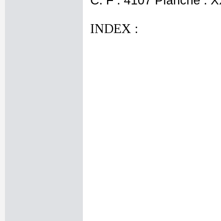
C. F : 4107 Planche : XX
INDEX :