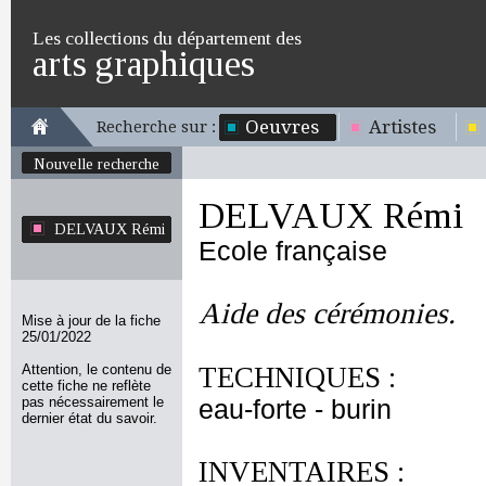
Les collections du département des
arts graphiques
Oeuvres
Artistes
Recherche sur :
Nouvelle recherche
DELVAUX Rémi
DELVAUX Rémi
Ecole française
Aide des cérémonies.
Mise à jour de la fiche
25/01/2022
Attention, le contenu de
TECHNIQUES :
cette fiche ne reflète
pas nécessairement le
eau-forte - burin
dernier état du savoir.
INVENTAIRES :