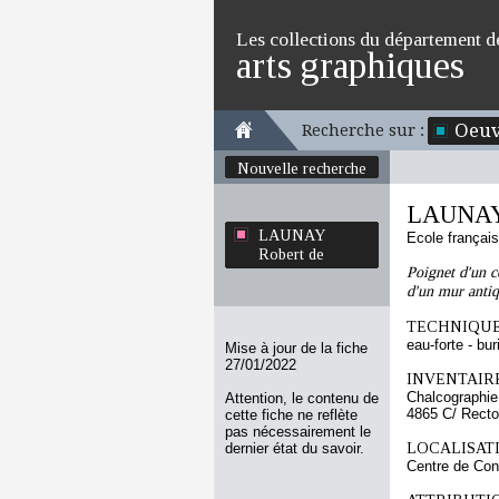
Les collections du département d
arts graphiques
Oeuv
Recherche sur :
Nouvelle recherche
LAUNAY 
LAUNAY
Ecole françai
Robert de
Poignet d'un c
d'un mur anti
TECHNIQUE
eau-forte - bur
Mise à jour de la fiche
27/01/2022
INVENTAIRE
Chalcographie
Attention, le contenu de
4865 C/ Recto
cette fiche ne reflète
pas nécessairement le
LOCALISATI
dernier état du savoir.
Centre de Con