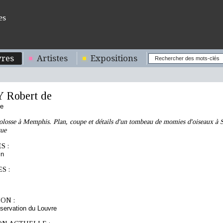
es
res
Artistes
Expositions
Robert de
se
olosse à Memphis. Plan, coupe et détails d'un tombeau de momies d'oiseaux à S
que
S :
in
S :
ON :
servation du Louvre