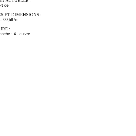
ON ACTUELLE :
rt de
S ET DIMENSIONS :
L. 00,597m
RE :
anche : 4 - cuivre