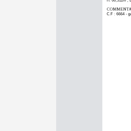
H. 00,311m ; 
COMMENTAI
C.F : 6664 - g