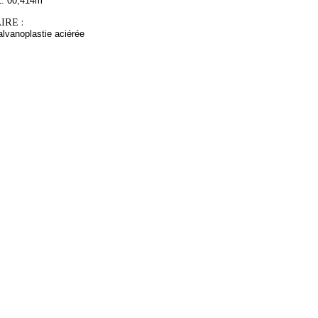
L. 00,414m
RE :
alvanoplastie aciérée