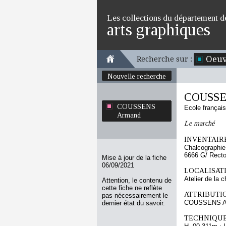
Les collections du département d
arts graphiques
Oeuv
Recherche sur :
Nouvelle recherche
COUSSE
COUSSENS
Ecole françai
Armand
Le marché
INVENTAIRE
Chalcographie
6666 G/ Rect
Mise à jour de la fiche
06/09/2021
LOCALISATI
Atelier de la 
Attention, le contenu de
cette fiche ne reflète
ATTRIBUTI
pas nécessairement le
COUSSENS A
dernier état du savoir.
TECHNIQUE