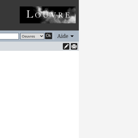
Aide
Ok