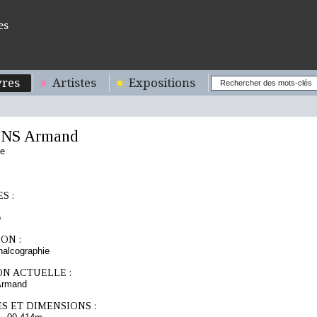
es
res
Artistes
Expositions
NS Armand
se
S :
o
ON :
chalcographie
ON ACTUELLE :
rmand
S ET DIMENSIONS :