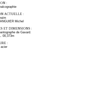
ON :
chalcographie
ON ACTUELLE :
raïm
s ANGUIER Michel
S ET DIMENSIONS :
pantographe de Gavard.
L. 00,373m
RE :
 acier