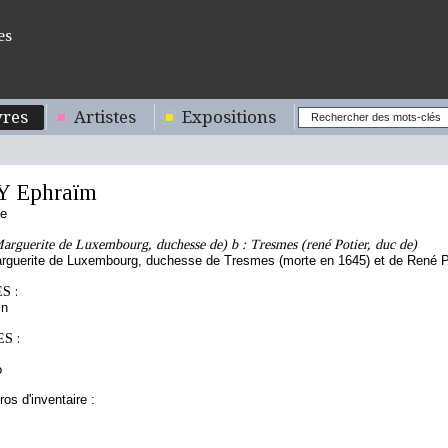
es
res
Artistes
Expositions
 Ephraïm
se
arguerite de Luxembourg, duchesse de) b : Tresmes (rené Potier, duc de)
rguerite de Luxembourg, duchesse de Tresmes (morte en 1645) et de René Po
S :
in
S :
o
os d'inventaire :