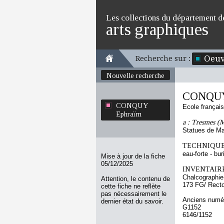
Les collections du département d
arts graphiques
Oeuv
Recherche sur :
Nouvelle recherche
CONQUY
CONQUY
Ecole françai
Ephraïm
a : Tresmes (M
Statues de Ma
TECHNIQUE
eau-forte - bur
Mise à jour de la fiche
05/12/2025
INVENTAIRE
Chalcographie
Attention, le contenu de
173 FG/ Rect
cette fiche ne reflète
pas nécessairement le
Anciens numér
dernier état du savoir.
G1152
6146/1152