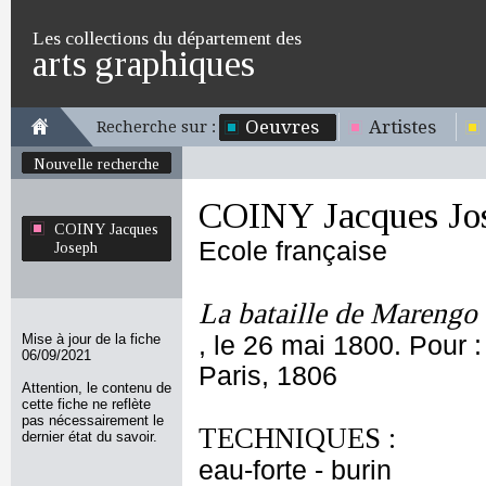
Les collections du département des
arts graphiques
Oeuvres
Artistes
Recherche sur :
Nouvelle recherche
COINY Jacques Jo
COINY Jacques
Ecole française
Joseph
La bataille de Marengo 
Mise à jour de la fiche
, le 26 mai 1800. Pour 
06/09/2021
Paris, 1806
Attention, le contenu de
cette fiche ne reflète
pas nécessairement le
TECHNIQUES :
dernier état du savoir.
eau-forte - burin