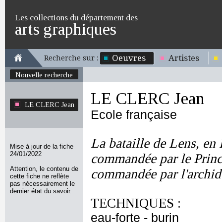
Les collections du département des
arts graphiques
Oeuvres
Artistes
Recherche sur :
Nouvelle recherche
LE CLERC Jean
LE CLERC Jean
Ecole française
La bataille de Lens, en
Mise à jour de la fiche
24/01/2022
commandée par le Princ
Attention, le contenu de
commandée par l'archid
cette fiche ne reflète
pas nécessairement le
dernier état du savoir.
TECHNIQUES :
eau-forte - burin