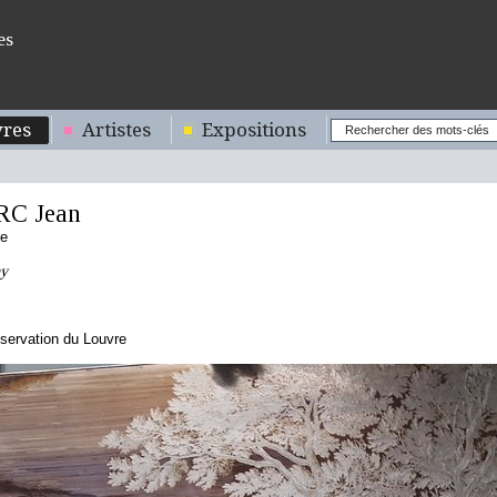
es
res
Artistes
Expositions
RC Jean
se
ay
servation du Louvre