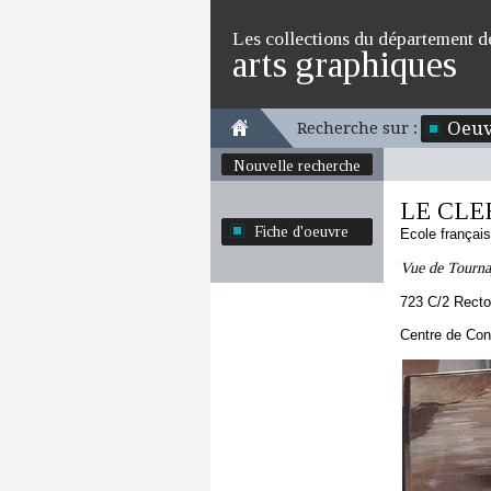
Les collections du département d
arts graphiques
Oeuv
Recherche sur :
Nouvelle recherche
LE CLE
Fiche d'oeuvre
Ecole françai
Vue de Tourn
723 C/2 Recto
Centre de Con