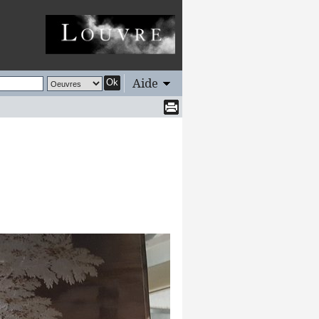
Aide
Ok