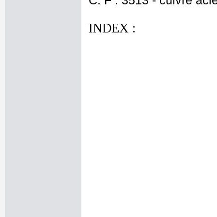
C. F : 3513 - cuivre aci
INDEX :