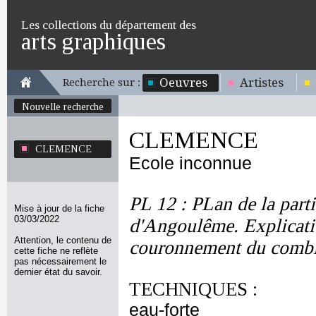
Les collections du département des
arts graphiques
Oeuvres
Artistes
Recherche sur :
Nouvelle recherche
CLEMENCE
CLEMENCE
Ecole inconnue
PL 12 : PLan de la part
Mise à jour de la fiche
03/03/2022
d'Angoulême. Explicatio
Attention, le contenu de
couronnement du comble 
cette fiche ne reflète
pas nécessairement le
dernier état du savoir.
TECHNIQUES :
eau-forte