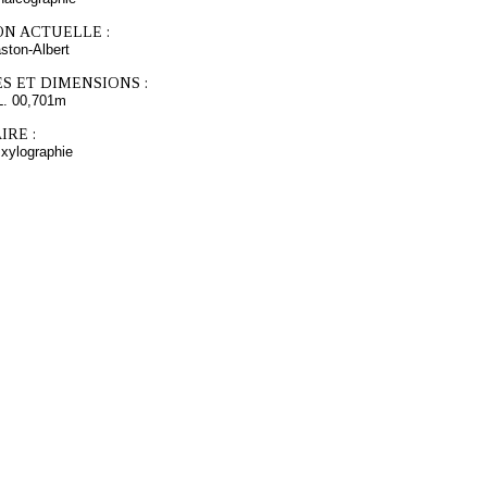
ON ACTUELLE :
ton-Albert
S ET DIMENSIONS :
L. 00,701m
RE :
 xylographie