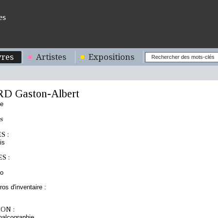
es
res
Artistes
Expositions
 Gaston-Albert
se
s
S :
is
S :
to
os d'inventaire :
ON :
chalcographie