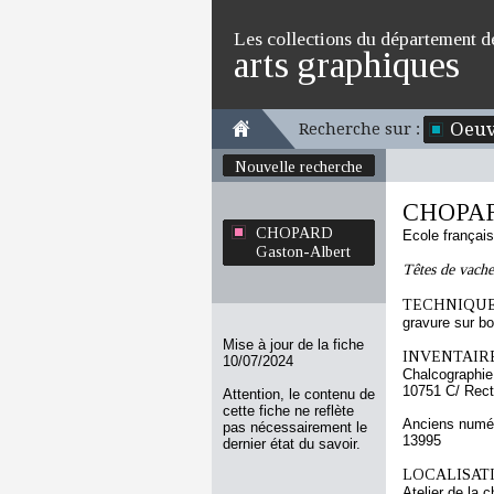
Les collections du département d
arts graphiques
Oeuv
Recherche sur :
Nouvelle recherche
CHOPARD
CHOPARD
Ecole françai
Gaston-Albert
Têtes de vache
TECHNIQUE
gravure sur bo
Mise à jour de la fiche
INVENTAIRE
10/07/2024
Chalcographie
10751 C/ Rec
Attention, le contenu de
cette fiche ne reflète
Anciens numér
pas nécessairement le
13995
dernier état du savoir.
LOCALISATI
Atelier de la 