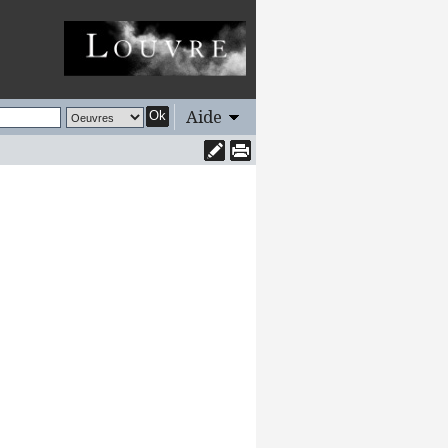
Aide
Ok