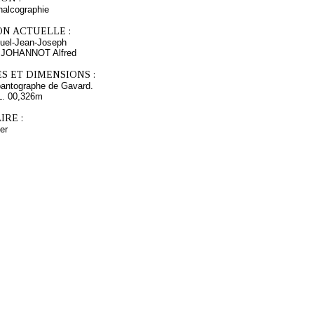
chalcographie
ON ACTUELLE :
el-Jean-Joseph
s JOHANNOT Alfred
S ET DIMENSIONS :
pantographe de Gavard.
L. 00,326m
RE :
er