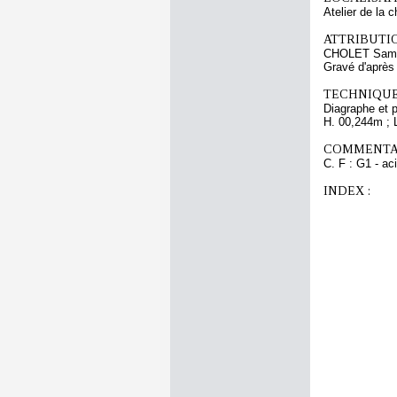
Atelier de la 
ATTRIBUTI
CHOLET Samu
Gravé d'aprè
TECHNIQUE
Diagraphe et 
H. 00,244m ; 
COMMENTAI
C. F : G1 - aci
INDEX :