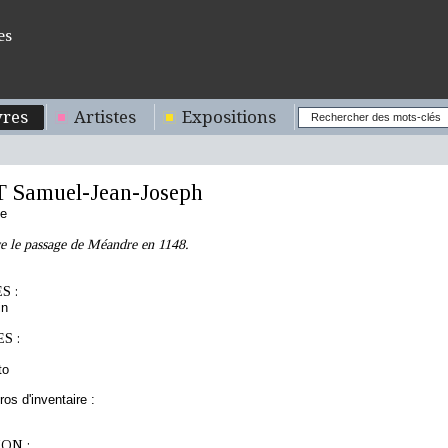
es
res
Artistes
Expositions
Samuel-Jean-Joseph
se
e le passage de Méandre en 1148.
S :
in
S :
to
os d'inventaire :
ON :