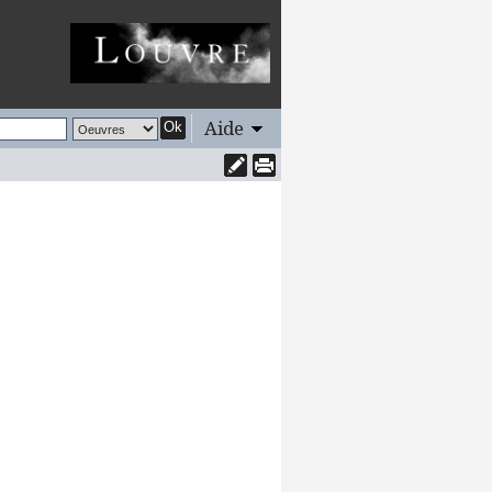
Aide
Ok