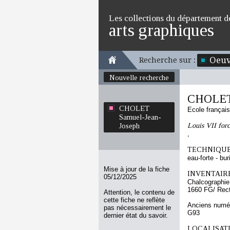
Les collections du département d
arts graphiques
Oeuv
Recherche sur :
Nouvelle recherche
CHOLET 
CHOLET
Ecole françai
Samuel-Jean-
Louis VII forc
Joseph
,
TECHNIQUE
eau-forte - bur
Mise à jour de la fiche
INVENTAIRE
05/12/2025
Chalcographie
1660 FG/ Rec
Attention, le contenu de
cette fiche ne reflète
Anciens numér
pas nécessairement le
G93
dernier état du savoir.
LOCALISATI