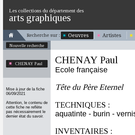
Les collections du département des
arts graphiques
Oeuvres
Artistes
Recherche sur :
Nouvelle recherche
CHENAY Paul
CHENAY Paul
Ecole française
Tête du Père Eternel
Mise à jour de la fiche
06/09/2021
Attention, le contenu de
TECHNIQUES :
cette fiche ne reflète
pas nécessairement le
aquatinte - burin - verni
dernier état du savoir.
INVENTAIRES :