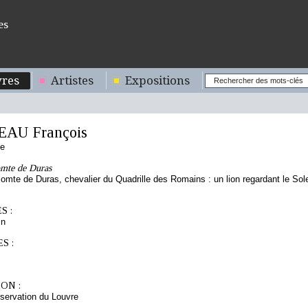
es
res
Artistes
Expositions
AU François
se
omte de Duras
te de Duras, chevalier du Quadrille des Romains : un lion regardant le Sole
S :
in
S :
ON :
servation du Louvre