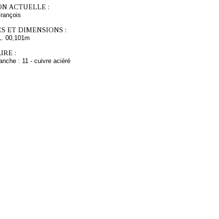
ON ACTUELLE :
ançois
S ET DIMENSIONS :
L. 00,101m
RE :
anche : 11 - cuivre aciéré