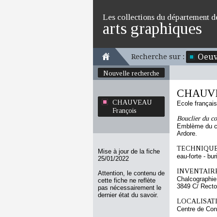
Les collections du département d
arts graphiques
Oeuv
Recherche sur :
Nouvelle recherche
CHAUVE
CHAUVEAU
Ecole françai
François
Bouclier du c
Emblème du com
Ardore.
TECHNIQUE
Mise à jour de la fiche
eau-forte - bur
25/01/2022
INVENTAIRE
Attention, le contenu de
Chalcographie
cette fiche ne reflète
3849 C/ Recto
pas nécessairement le
dernier état du savoir.
LOCALISATI
Centre de Con