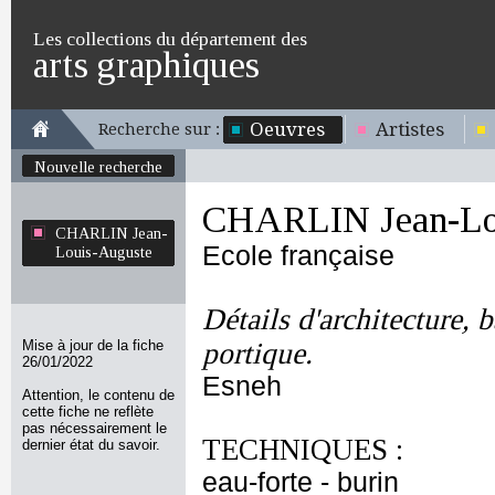
Les collections du département des
arts graphiques
Oeuvres
Artistes
Recherche sur :
Nouvelle recherche
CHARLIN Jean-Lo
CHARLIN Jean-
Ecole française
Louis-Auguste
Détails d'architecture, 
Mise à jour de la fiche
portique.
26/01/2022
Esneh
Attention, le contenu de
cette fiche ne reflète
pas nécessairement le
TECHNIQUES :
dernier état du savoir.
eau-forte - burin