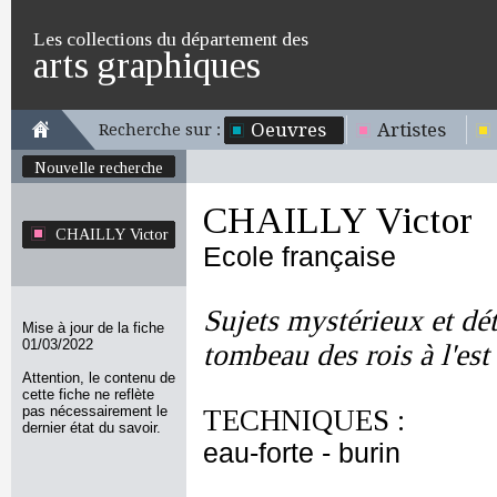
Les collections du département des
arts graphiques
Oeuvres
Artistes
Recherche sur :
Nouvelle recherche
CHAILLY Victor
CHAILLY Victor
Ecole française
Sujets mystérieux et dé
Mise à jour de la fiche
01/03/2022
tombeau des rois à l'est
Attention, le contenu de
cette fiche ne reflète
pas nécessairement le
TECHNIQUES :
dernier état du savoir.
eau-forte - burin