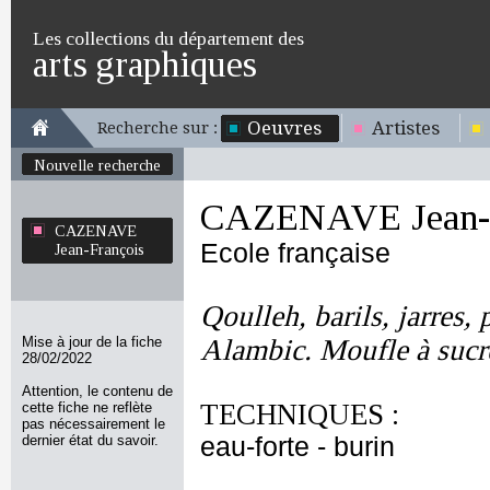
Les collections du département des
arts graphiques
Oeuvres
Artistes
Recherche sur :
Nouvelle recherche
CAZENAVE Jean-F
CAZENAVE
Ecole française
Jean-François
Qoulleh, barils, jarres,
Mise à jour de la fiche
Alambic. Moufle à sucre
28/02/2022
Attention, le contenu de
TECHNIQUES :
cette fiche ne reflète
pas nécessairement le
dernier état du savoir.
eau-forte - burin