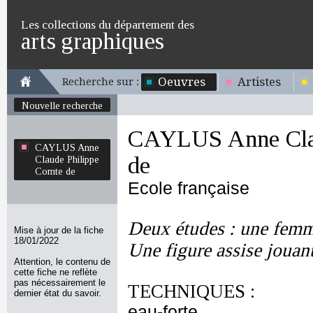
Les collections du département des
arts graphiques
Oeuvres
Artistes
Recherche sur :
Nouvelle recherche
CAYLUS Anne Clau
CAYLUS Anne
de
Claude Philippe
Comte de
Ecole française
Deux études : une femm
Mise à jour de la fiche
18/01/2022
Une figure assise jouant
Attention, le contenu de
cette fiche ne reflète
pas nécessairement le
TECHNIQUES :
dernier état du savoir.
eau-forte