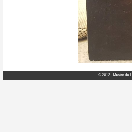
© 2012 - Musée du L