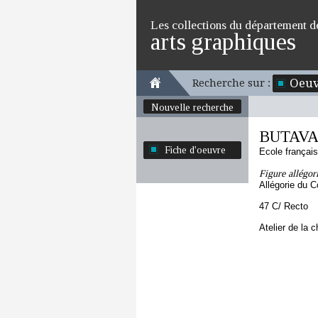
Les collections du département d
arts graphiques
Oeuv
Recherche sur :
Nouvelle recherche
BUTAVAN
Fiche d'oeuvre
Ecole françai
Figure allégor
Allégorie du
47 C/ Recto
Atelier de la 