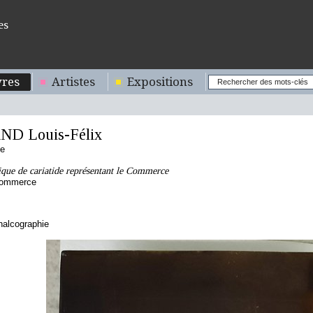
es
res
Artistes
Expositions
D Louis-Félix
se
ique de cariatide représentant le Commerce
 Commerce
chalcographie