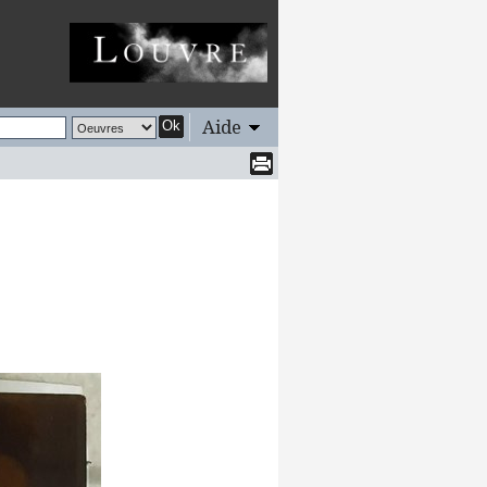
Aide
Ok