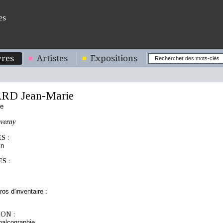
es
res
Artistes
Expositions
RD Jean-Marie
se
averny
S :
in
S :
os d'inventaire :
ON :
chalcographie