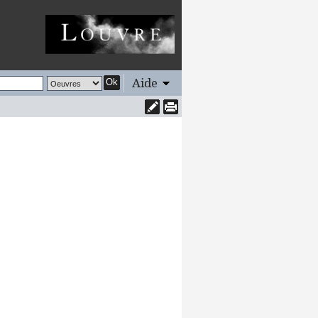
Aide
Ok