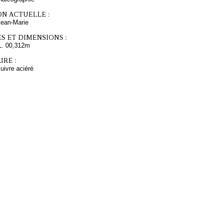
ON ACTUELLE :
an-Marie
S ET DIMENSIONS :
L. 00,312m
RE :
cuivre aciéré