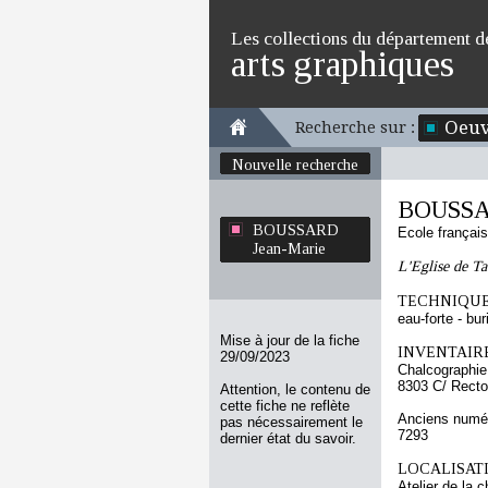
Les collections du département d
arts graphiques
Oeuv
Recherche sur :
Nouvelle recherche
BOUSSA
BOUSSARD
Ecole françai
Jean-Marie
L'Eglise de T
TECHNIQUE
eau-forte - bur
Mise à jour de la fiche
INVENTAIRE
29/09/2023
Chalcographie
8303 C/ Recto
Attention, le contenu de
cette fiche ne reflète
Anciens numér
pas nécessairement le
7293
dernier état du savoir.
LOCALISATI
Atelier de la 