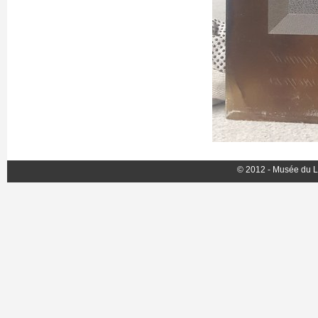
© 2012 - Musée du L