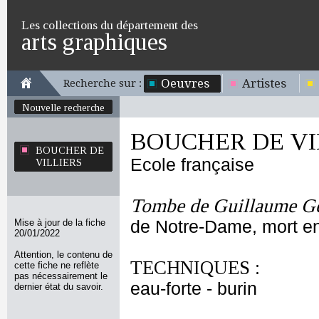
Les collections du département des
arts graphiques
Oeuvres
Artistes
Recherche sur :
Nouvelle recherche
BOUCHER DE VI
BOUCHER DE
Ecole française
VILLIERS
Tombe de Guillaume Gen
Mise à jour de la fiche
de Notre-Dame, mort e
20/01/2022
Attention, le contenu de
TECHNIQUES :
cette fiche ne reflète
pas nécessairement le
eau-forte - burin
dernier état du savoir.