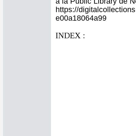
à la Public Library de 
https://digitalcollecti
e00a18064a99
INDEX :