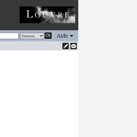
Aide
Ok