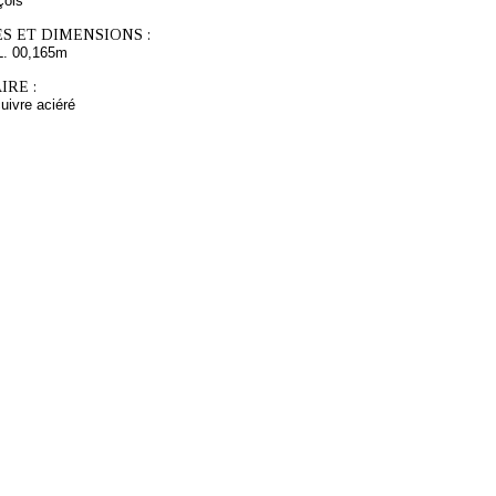
çois
S ET DIMENSIONS :
L. 00,165m
RE :
cuivre aciéré