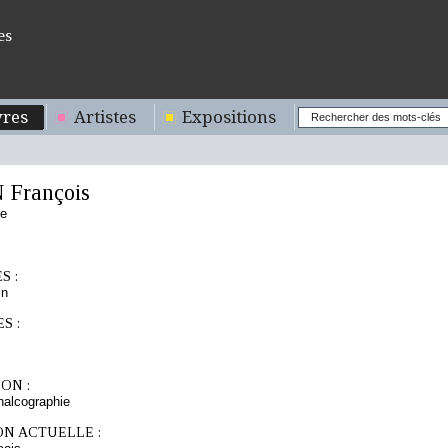
es
res
Artistes
Expositions
François
se
S :
in
S :
ON :
chalcographie
ON ACTUELLE :