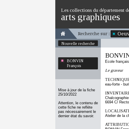
Les collections du département d
arts graphiques
Oeuv
Recherche sur :
Nouvelle recherche
BONVIN 
BONVIN
Ecole françai
François
Le graveur
TECHNIQUE
eau-forte - bur
Mise à jour de la fiche
INVENTAIRE
25/10/2022
Chalcographie
6694 C/ Recto
Attention, le contenu de
cette fiche ne reflète
LOCALISATI
pas nécessairement le
Atelier de la 
dernier état du savoir.
ATTRIBUTI