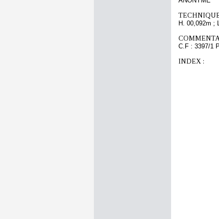
ANONYME
TECHNIQUE
H. 00,092m ; 
COMMENTAI
C.F : 3397/1 P
INDEX :