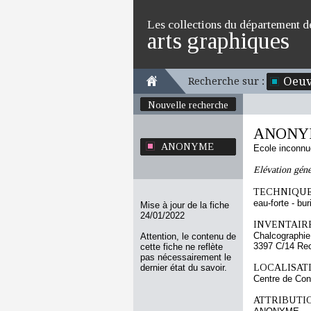
Les collections du département d
arts graphiques
Oeuv
Recherche sur :
Nouvelle recherche
ANONY
ANONYME
Ecole inconnu
Elévation géné
TECHNIQUE
eau-forte - bur
Mise à jour de la fiche
24/01/2022
INVENTAIRE
Chalcographie
Attention, le contenu de
3397 C/14 Re
cette fiche ne reflète
pas nécessairement le
LOCALISATI
dernier état du savoir.
Centre de Con
ATTRIBUTI