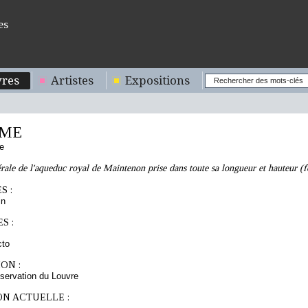
es
res
Artistes
Expositions
ME
e
rale de l'aqueduc royal de Maintenon prise dans toute sa longueur et hauteur 
S :
in
S :
cto
ON :
servation du Louvre
ON ACTUELLE :