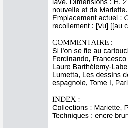
lavé. Dimensions : H. 2
nouvelle et de Mariette.P
Emplacement actuel : 
recollement : [Vu] [[au
COMMENTAIRE :
Si l'on se fie au cartou
Ferdinando, Francesco G
Laure Barthélemy-Labee
Lumetta, Les dessins de 
espagnole, Tome I, Paris
INDEX :
Collections : Mariette, 
Techniques : encre brune