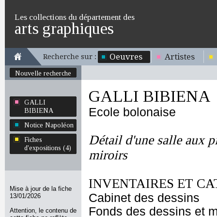
Les collections du département des
arts graphiques
Oeuvres
Artistes
Recherche sur :
Nouvelle recherche
GALLI BIBIENA
GALLI
Ecole bolonaise
BIBIENA
Notice Napoléon
Détail d'une salle aux p
Fiches
d'expositions (4)
miroirs
INVENTAIRES ET CA
Mise à jour de la fiche
Cabinet des dessins
13/01/2026
Fonds des dessins et m
Attention, le contenu de