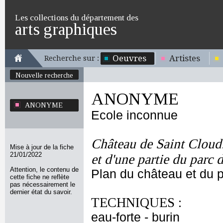
Les collections du département des
arts graphiques
Oeuvres
Artistes
Recherche sur :
Nouvelle recherche
ANONYME
ANONYME
Ecole inconnue
Château de Saint Cloud.
Mise à jour de la fiche
21/01/2022
et d'une partie du parc 
Attention, le contenu de
Plan du château et du p
cette fiche ne reflète
pas nécessairement le
dernier état du savoir.
TECHNIQUES :
eau-forte - burin