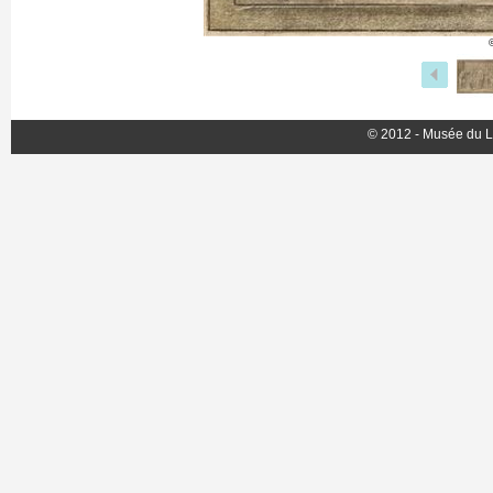
© 2012 - Musée du L