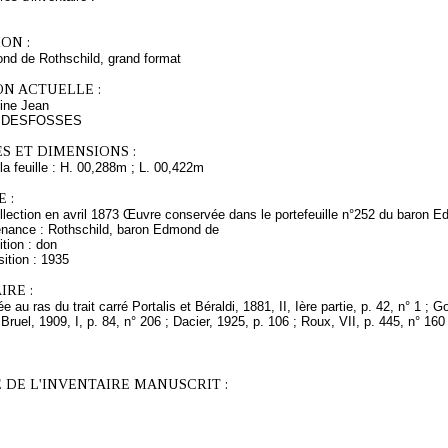
ON :
d de Rothschild, grand format
ON ACTUELLE :
ine Jean
ès DESFOSSES
S ET DIMENSIONS :
a feuille : H. 00,288m ; L. 00,422m
 :
llection en avril 1873 Œuvre conservée dans le portefeuille n°252 du baron 
enance : Rothschild, baron Edmond de
tion : don
ition : 1935
RE :
 au ras du trait carré Portalis et Béraldi, 1881, II, Ière partie, p. 42, n° 1 ; 
 Bruel, 1909, I, p. 84, n° 206 ; Dacier, 1925, p. 106 ; Roux, VII, p. 445, n° 160
 DE L'INVENTAIRE MANUSCRIT :