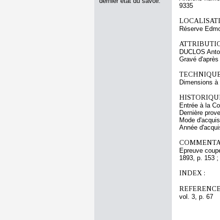
dernier état du savoir.
9335
LOCALISATI
Réserve Edmon
ATTRIBUTI
DUCLOS Anto
Gravé d'apr
TECHNIQUE
Dimensions à l
HISTORIQUE
Entrée à la Co
Dernière prov
Mode d'acquisi
Année d'acquis
COMMENTAI
Epreuve coupée
1893, p. 153 ;
INDEX :
REFERENCE
vol. 3, p. 67