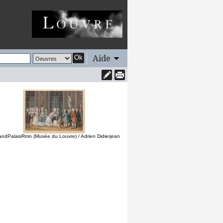
Aide
Ok
andPalaisRmn (Musée du Louvre) / Adrien Didierjean