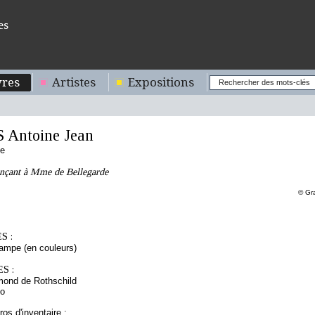
es
res
Artistes
Expositions
Antoine Jean
se
nçant à Mme de Bellegarde
© Gr
S :
tampe (en couleurs)
S :
mond de Rothschild
to
os d'inventaire :