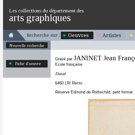
Les collections du département des
arts graphiques
Oeuvres
Artistes
Recherche sur :
Nouvelle recherche
JANINET Jean Franç
Gravé par
Fiche d'oeuvre
Ecole française
Danaé
6460 LR/ Recto
Réserve Edmond de Rothschild, petit format