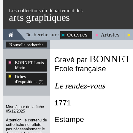
Les collections du département des
arts graphiques
Oeuvres
Artistes
Recherche sur :
Nouvelle recherche
BONNET L
Gravé par
BONNET Louis
Ecole française
Marin
Fiches
d'expositions (2)
Le rendez-vous
1771
Mise à jour de la fiche
05/12/2025
Estampe
Attention, le contenu de
cette fiche ne reflète
pas nécessairement le