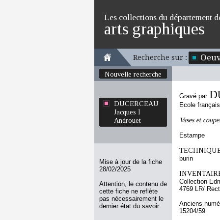
Les collections du département d
arts graphiques
Oeuv
Recherche sur :
Nouvelle recherche
D
Gravé par
DUCERCEAU
Ecole françai
Jacques I
Vases et coupe
Androuet
Estampe
TECHNIQUE
burin
Mise à jour de la fiche
28/02/2025
INVENTAIRE
Collection Ed
Attention, le contenu de
4769 LR/ Rec
cette fiche ne reflète
pas nécessairement le
Anciens numér
dernier état du savoir.
15204/59