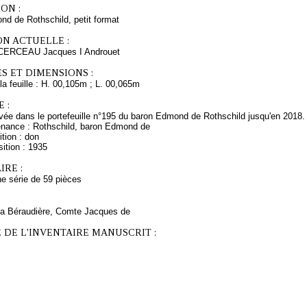
ON :
d de Rothschild, petit format
ON ACTUELLE :
CERCEAU Jacques I Androuet
S ET DIMENSIONS :
a feuille : H. 00,105m ; L. 00,065m
 :
ée dans le portefeuille n°195 du baron Edmond de Rothschild jusqu'en 2018.
enance : Rothschild, baron Edmond de
tion : don
ition : 1935
RE :
une série de 59 pièces
 La Béraudière, Comte Jacques de
 DE L'INVENTAIRE MANUSCRIT :