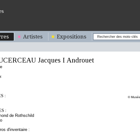
es
res
Artistes
Expositions
UCERCEAU Jacques I Androuet
se
s
S :
© Musée
S :
mond de Rothschild
to
os d'inventaire :