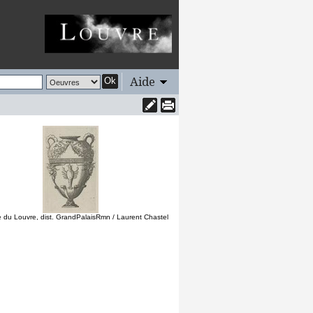
Aide
Ok
 du Louvre, dist. GrandPalaisRmn / Laurent Chastel