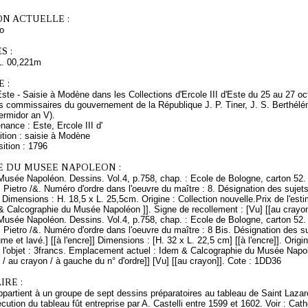
ON ACTUELLE :
o
S :
L. 00,221m
 :
Este - Saisie à Modène dans les Collections d'Ercole III d'Este du 25 au 27 o
es commissaires du gouvernement de la République J. P. Tiner, J. S. Berthél
hermidor an V).
nance : Este, Ercole III d'
ition : saisie à Modène
ition : 1796
E DU MUSEE NAPOLEON :
Musée Napoléon. Dessins. Vol.4, p.758, chap. : Ecole de Bologne, carton 52. 
, Pietro /&. Numéro d'ordre dans l'oeuvre du maître : 8. Désignation des suje
 Dimensions : H. 18,5 x L. 25,5cm. Origine : Collection nouvelle.Prix de l'est
& Calcographie du Musée Napoléon ]]. Signe de recollement : [Vu] [[au crayo
Musée Napoléon. Dessins. Vol.4, p.758, chap. : Ecole de Bologne, carton 52. 
, Pietro /&. Numéro d'ordre dans l'oeuvre du maître : 8 Bis. Désignation des s
me et lavé.] [[à l'encre]] Dimensions : [H. 32 x L. 22,5 cm] [[à l'encre]]. Origin
e l'objet : 3francs. Emplacement actuel : Idem & Calcographie du Musée Napol
 / au crayon / à gauche du n° d'ordre]] [Vu] [[au crayon]]. Cote : 1DD36
RE :
appartient à un groupe de sept dessins préparatoires au tableau de Saint Laza
cution du tableau fût entreprise par A. Castelli entre 1599 et 1602. Voir : Cat