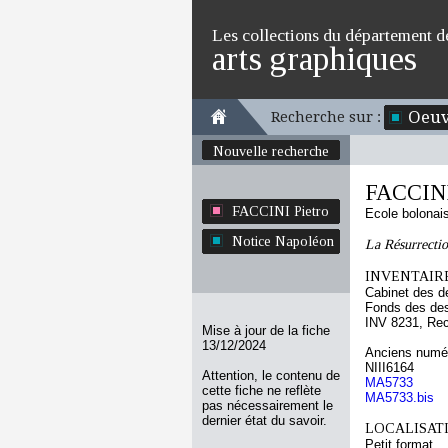
Les collections du département d
arts graphiques
Oeuv
Recherche sur :
Nouvelle recherche
FACCINI
FACCINI Pietro
Ecole bolonai
Notice Napoléon
La Résurrecti
INVENTAIRE
Cabinet des d
Fonds des des
INV 8231, Re
Mise à jour de la fiche
13/12/2024
Anciens numér
NIII6164
Attention, le contenu de
MA5733
cette fiche ne reflète
MA5733.bis
pas nécessairement le
dernier état du savoir.
LOCALISATI
Petit format