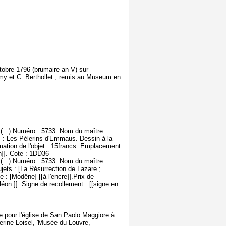
ctobre 1796 (brumaire an V) sur
émy et C. Berthollet ; remis au Museum en
(...) Numéro : 5733. Nom du maître :
ts : Les Pèlerins d'Emmaus. Dessin à la
imation de l'objet : 15francs. Emplacement
n]]. Cote : 1DD36
(...) Numéro : 5733. Nom du maître :
ujets : [La Résurrection de Lazare ;
e : [Modêne] [[à l'encre]].Prix de
éon ]]. Signe de recollement : [[signe en
re pour l'église de San Paolo Maggiore à
herine Loisel, 'Musée du Louvre,