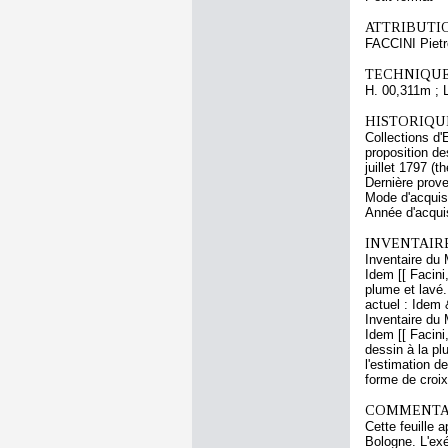
ATTRIBUTI
FACCINI Pietr
TECHNIQUE
H. 00,311m ; 
HISTORIQUE
Collections d'
proposition d
juillet 1797 (t
Dernière prove
Mode d'acquis
Année d'acquis
INVENTAIR
Inventaire du 
Idem [[ Facini
plume et lavé.
actuel : Idem 
Inventaire du 
Idem [[ Facini
dessin à la plu
l'estimation d
forme de croix
COMMENTAI
Cette feuille 
Bologne. L'exé