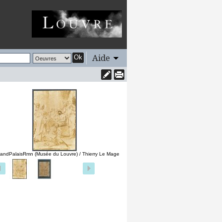
Aide
Ok
andPalaisRmn (Musée du Louvre) / Thierry Le Mage