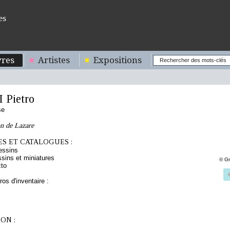
es
res
Artistes
Expositions
 Pietro
se
on de Lazare
S ET CATALOGUES :
essins
sins et miniatures
© Gr
cto
os d'inventaire :
ON :