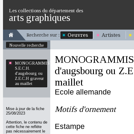
Les collections du département des
arts graphiques
Oeuvres
Artistes
Recherche sur :
Nouvelle recherche
MONOGRAMMISTE
MONOGRAMMISTE
d'augsbourg ou Z.E
S.E.C.H.
d'augsbourg ou
Z.E.C.H graveur
maillet
au maillet
Ecole allemande
Motifs d'ornement
Mise à jour de la fiche
25/08/2023
Attention, le contenu de
Estampe
cette fiche ne reflète
pas nécessairement le