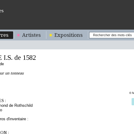
es
res
Artistes
Expositions
I.S. de 1582
nde
sur un tonneau
© M
S :
mond de Rothschild
to
os d'inventaire :
ON :