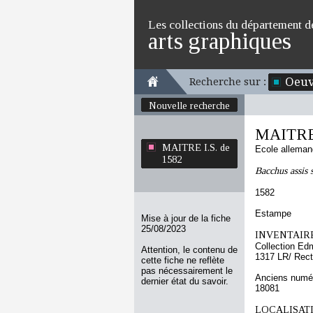
Les collections du département d
arts graphiques
Oeuv
Recherche sur :
Nouvelle recherche
MAITRE 
MAITRE I.S. de
Ecole allema
1582
Bacchus assis 
1582
Estampe
Mise à jour de la fiche
25/08/2023
INVENTAIRE
Collection Ed
Attention, le contenu de
1317 LR/ Rec
cette fiche ne reflète
pas nécessairement le
Anciens numér
dernier état du savoir.
18081
LOCALISATI