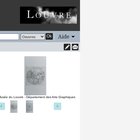
Aide
Ok
usée du Louvre - Département des Arts Graphiques