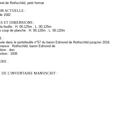
d de Rothschild, petit format
ON ACTUELLE :
de 1582
S ET DIMENSIONS :
a feuille : H. 00,125m ; L. 00,125m
 coup de planche : H. 00,120m ; L. 00,120m
 :
ée dans le portefeuille n°57 du baron Edmond de Rothschild jusqu'en 2016.
enance : Rothschild, baron Edmond de
tion : don
ition : 1935
RE :
 DE L'INVENTAIRE MANUSCRIT :