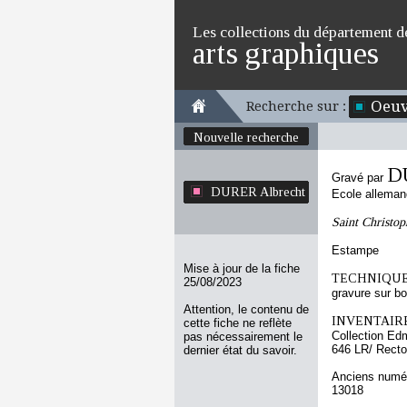
Les collections du département d
arts graphiques
Oeuv
Recherche sur :
Nouvelle recherche
D
Gravé par
DURER Albrecht
Ecole allema
Saint Christop
Estampe
Mise à jour de la fiche
TECHNIQUE
25/08/2023
gravure sur bo
Attention, le contenu de
INVENTAIRE
cette fiche ne reflète
Collection Ed
pas nécessairement le
646 LR/ Recto
dernier état du savoir.
Anciens numér
13018