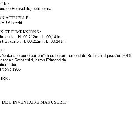
ON :
d de Rothschild, petit format
ON ACTUELLE :
RER Albrecht
S ET DIMENSIONS :
a feuille : H. 00,212m ; L. 00,141m
trait carré : H. 00,212m ; L. 00,141m
 :
ée dans le portefeuille n°45 du baron Edmond de Rothschild jusqu'en 2016.
enance : Rothschild, baron Edmond de
tion : don
ition : 1935
RE :
 DE L'INVENTAIRE MANUSCRIT :