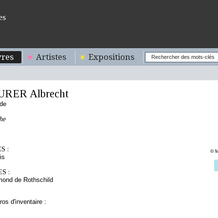
es
res
Artistes
Expositions
URER Albrecht
nde
he
S :
© M
is
S :
mond de Rothschild
os d'inventaire :