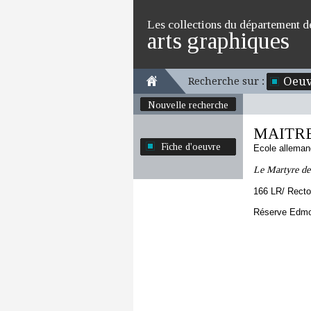
Les collections du département d
arts graphiques
Oeuv
Recherche sur :
Nouvelle recherche
MAITRE 
Fiche d'oeuvre
Ecole allema
Le Martyre de
166 LR/ Recto
Réserve Edmon