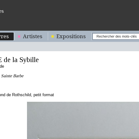
es
res
Artistes
Expositions
de la Sybille
nde
 Sainte Barbe
d de Rothschild, petit format