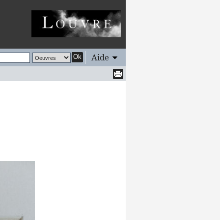
Aide
Ok