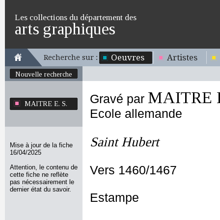
Les collections du département des
arts graphiques
Oeuvres
Artistes
Recherche sur :
Nouvelle recherche
MAITRE E
Gravé par
MAITRE E. S.
Ecole allemande
Saint Hubert
Mise à jour de la fiche
16/04/2025
Attention, le contenu de
Vers 1460/1467
cette fiche ne reflète
pas nécessairement le
dernier état du savoir.
Estampe