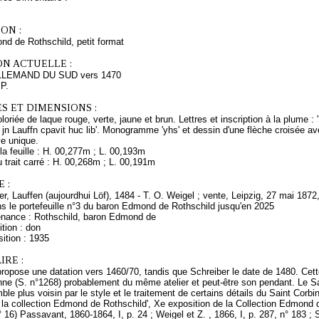
ON :
d de Rothschild, petit format
ON ACTUELLE :
LEMAND DU SUD vers 1470
 P.
S ET DIMENSIONS :
loriée de laque rouge, verte, jaune et brun. Lettres et inscription à la plume :
jn Lauffn cpavit huc lib'. Monogramme 'yhs' et dessin d'une flèche croisée av
e unique.
a feuille : H. 00,277m ; L. 00,193m
trait carré : H. 00,268m ; L. 00,191m
 :
, Lauffen (aujourdhui Löf), 1484 - T. O. Weigel ; vente, Leipzig, 27 mai 1872
s le portefeuille n°3 du baron Edmond de Rothschild jusqu'en 2025
enance : Rothschild, baron Edmond de
tion : don
ition : 1935
RE :
propose une datation vers 1460/70, tandis que Schreiber le date de 1480. Cet
ne (S. n°1268) probablement du même atelier et peut-être son pendant. Le Sa
le plus voisin par le style et le traitement de certains détails du Saint Corbini
 la collection Edmond de Rothschild', Xe exposition de la Collection Edmond 
° 16) Passavant, 1860-1864, I, p. 24 ; Weigel et Z. , 1866, I, p. 287, n° 183 ; 