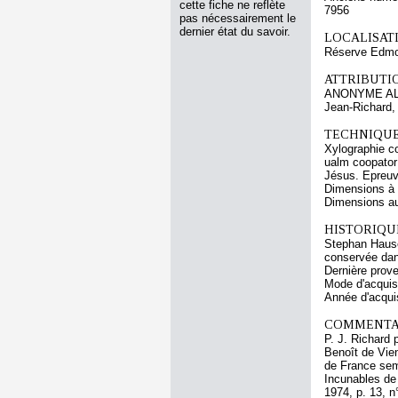
cette fiche ne reflète
7956
pas nécessairement le
dernier état du savoir.
LOCALISATI
Réserve Edmon
ATTRIBUTI
ANONYME AL
Jean-Richard,
TECHNIQUE
Xylographie co
ualm coopator 
Jésus. Epreuv
Dimensions à l
Dimensions au 
HISTORIQUE
Stephan Hauser
conservée dan
Dernière prov
Mode d'acquisi
Année d'acquis
COMMENTAI
P. J. Richard 
Benoît de Vien
de France semb
Incunables de
1974, p. 13, n