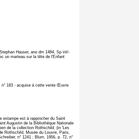
 'Stephan Hauser, ano dm 1484, Sp irit/-
ec un marteau sur la tête de l'Enfant
, n° 183 - acquise à cette vente Œuvre
te estampe est à rapprocher du Saint
int Augustin de la Bibliothèque Nationale
en de la collection Rothschild. (in 'Les
de Rothschild, Musée du Louvre, Paris,
Schreiber, n° 1241 ; Blum, 1956, p. 72, n°