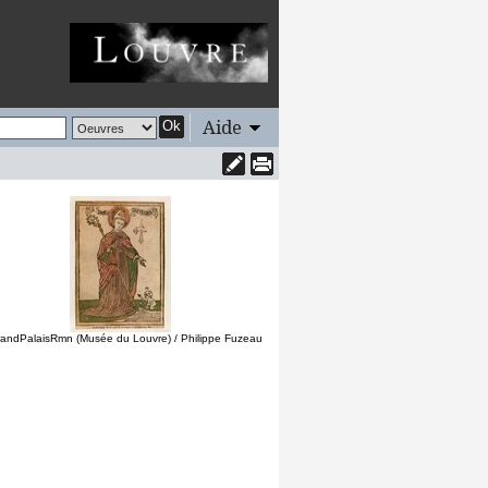
Aide
Ok
andPalaisRmn (Musée du Louvre) / Philippe Fuzeau