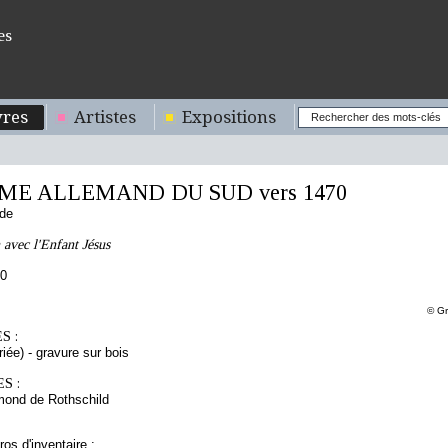
es
res
Artistes
Expositions
E ALLEMAND DU SUD vers 1470
nde
 avec l'Enfant Jésus
70
© Gr
S :
iée) - gravure sur bois
S :
mond de Rothschild
os d'inventaire :