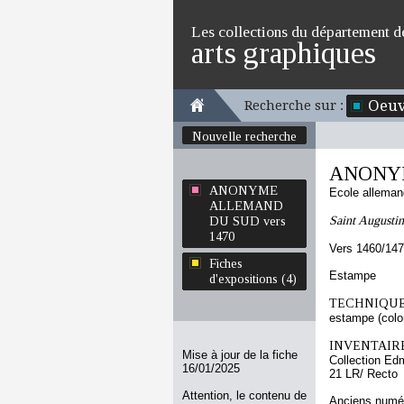
Les collections du département d
arts graphiques
Oeuv
Recherche sur :
Nouvelle recherche
ANONYM
ANONYME
Ecole allema
ALLEMAND
Saint Augustin
DU SUD vers
1470
Vers 1460/14
Fiches
Estampe
d'expositions (4)
TECHNIQUE
estampe (color
INVENTAIRE
Mise à jour de la fiche
Collection Ed
16/01/2025
21 LR/ Recto
Attention, le contenu de
Anciens numér