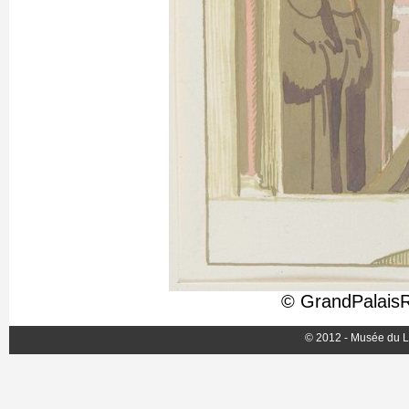
© GrandPalais
© 2012 - Musée du L