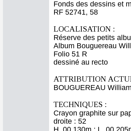
Fonds des dessins et m
RF 52741, 58
LOCALISATION :
Réserve des petits alb
Album Bouguereau Will
Folio 51 R
dessiné au recto
ATTRIBUTION ACTUE
BOUGUEREAU Willia
TECHNIQUES :
Crayon graphite sur pap
droite : 52
H. 00,130m ; L. 00,205