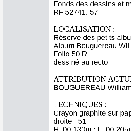
Fonds des dessins et m
RF 52741, 57
LOCALISATION :
Réserve des petits alb
Album Bouguereau Will
Folio 50 R
dessiné au recto
ATTRIBUTION ACTUE
BOUGUEREAU Willia
TECHNIQUES :
Crayon graphite sur pap
droite : 51
H. 00,130m ; L. 00,205