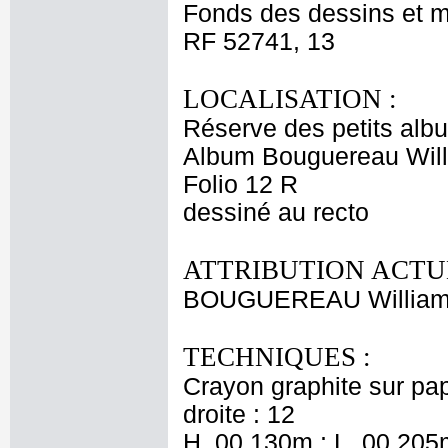
Fonds des dessins et m
RF 52741, 13
LOCALISATION :
Réserve des petits alb
Album Bouguereau Will
Folio 12 R
dessiné au recto
ATTRIBUTION ACTU
BOUGUEREAU Willia
TECHNIQUES :
Crayon graphite sur pap
droite : 12
H. 00,130m ; L. 00,205