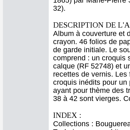
1865) par Marie-Pierre 
32).
DESCRIPTION DE L'
Album à couverture et do
crayon. 46 folios de pap
de garde initiale. Le so
comprend : un croquis s
calque (RF 52748) et un
recettes de vernis. Les
croquis inédits pour un 
ayant pour thème des t
38 à 42 sont vierges. Co
INDEX :
Collections : Bouguerea