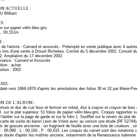
ON ACTUELLE :
 William
S :
e sur papier vélin bleu gris
L. 00,151m
 :
r de l'artiste - Camard et associés - Préempté en vente publique avec 4 autre
 lors d'une vente à Drouot Richelieu. Comité du 5 décembre 2002. Conseil d
. Ampliation du 17 décembre 2002.
enance : Camard et Associés
tion : achat
ition : 2002
RE :
daté vers 1869-1870 d'après les annotations des folios 30 et 32 par Marie-Pie
N DE L'ALBUM :
ture et dos de cuir brun et fermoir en métal, étui à crayon et crayon de bois 
B. sur le plat supérieur. 51 folios de papier vélin bleu-gris. Croquis rapportés su
l'atelier sur la page de garde et sur le folio 1. Soufflet sur le revers du plat 
n carte de visite du baron Léon de Vrière avec au verson une étude (RF 52744
ls de gravure ancienne ; un fragment de feuille avec une liste de couleurs ; 
 : 00,080 ; L : 00,150 ; P : 00,015. Les croquis du carnet sont des notations
s doute d'après les maîtres anciens, notamment de la Renaissance italienne