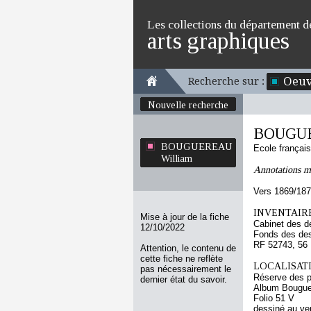
Les collections du département d
arts graphiques
Oeuv
Recherche sur :
Nouvelle recherche
BOUGUE
BOUGUEREAU
Ecole françai
William
Annotations m
Vers 1869/18
INVENTAIRE
Mise à jour de la fiche
Cabinet des d
12/10/2022
Fonds des des
RF 52743, 56
Attention, le contenu de
cette fiche ne reflète
LOCALISATI
pas nécessairement le
Réserve des p
dernier état du savoir.
Album Bouguer
Folio 51 V
dessiné au ve