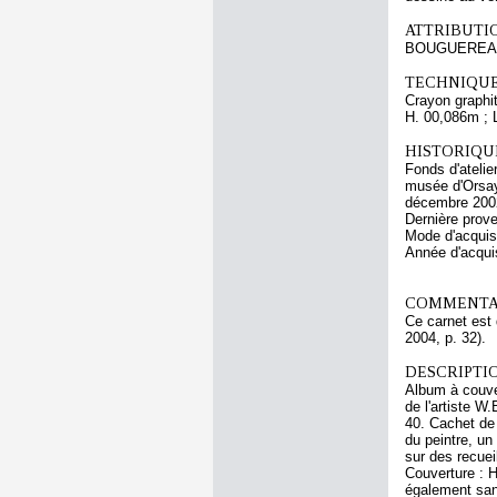
ATTRIBUTI
BOUGUEREAU
TECHNIQUE
Crayon graphit
H. 00,086m ; 
HISTORIQUE
Fonds d'atelie
musée d'Orsay
décembre 2002
Dernière prov
Mode d'acquisi
Année d'acquis
COMMENTAI
Ce carnet est 
2004, p. 32).
DESCRIPTIO
Album à couver
de l'artiste W.
40. Cachet de 
du peintre, u
sur des recuei
Couverture : H
également san