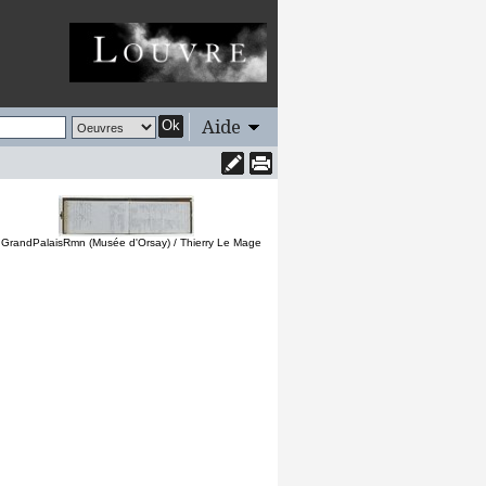
Aide
Ok
 GrandPalaisRmn (Musée d'Orsay) / Thierry Le Mage