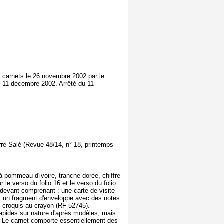
s carnets le 26 novembre 2002 par le
u 11 décembre 2002. Arrêté du 11
rre Salé (Revue 48/14, n° 18, printemps
à pommeau d'ivoire, tranche dorée, chiffre
r le verso du folio 16 et le verso du folio
de devant comprenant : une carte de visite
), un fragment d'enveloppe avec des notes
un croquis au crayon (RF 52745).
 rapides sur nature d'après modèles, mais
. Le carnet comporte essentiellement des