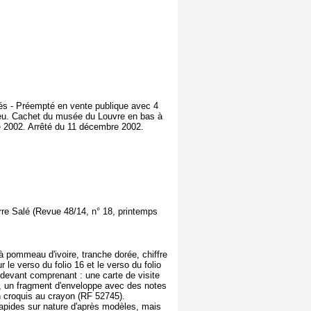
ociés - Préempté en vente publique avec 4
ieu. Cachet du musée du Louvre en bas à
e 2002. Arrêté du 11 décembre 2002.
rre Salé (Revue 48/14, n° 18, printemps
à pommeau d'ivoire, tranche dorée, chiffre
r le verso du folio 16 et le verso du folio
de devant comprenant : une carte de visite
), un fragment d'enveloppe avec des notes
un croquis au crayon (RF 52745).
 rapides sur nature d'après modèles, mais