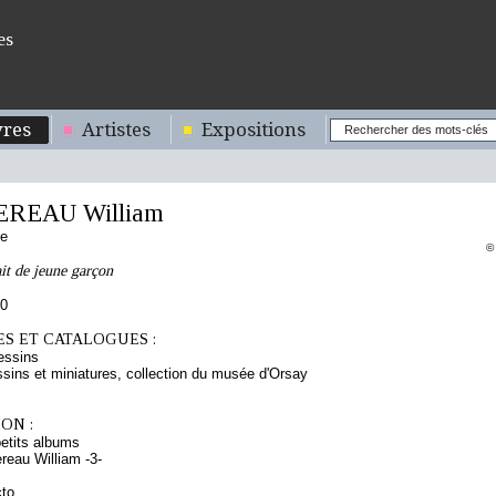
es
res
Artistes
Expositions
REAU William
se
©
ait de jeune garçon
70
S ET CATALOGUES :
essins
sins et miniatures, collection du musée d'Orsay
ON :
etits albums
eau William -3-
cto