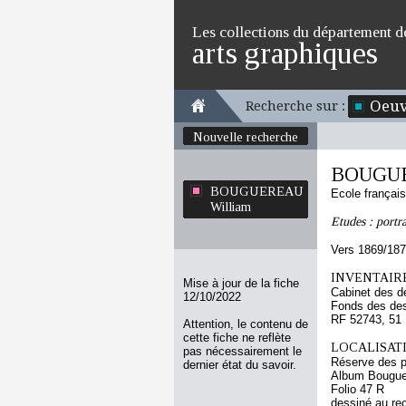
Les collections du département d
arts graphiques
Oeuv
Recherche sur :
Nouvelle recherche
BOUGUE
BOUGUEREAU
Ecole françai
William
Etudes : portr
Vers 1869/18
INVENTAIRE
Mise à jour de la fiche
Cabinet des d
12/10/2022
Fonds des des
RF 52743, 51
Attention, le contenu de
cette fiche ne reflète
LOCALISATI
pas nécessairement le
Réserve des p
dernier état du savoir.
Album Bouguer
Folio 47 R
dessiné au re