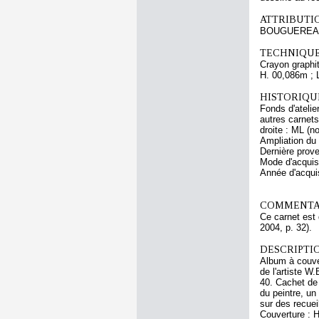
ATTRIBUTI
BOUGUEREAU
TECHNIQUE
Crayon graphit
H. 00,086m ; 
HISTORIQUE
Fonds d'atelie
autres carnet
droite : ML (
Ampliation du
Dernière prov
Mode d'acquisi
Année d'acquis
COMMENTAI
Ce carnet est 
2004, p. 32).
DESCRIPTIO
Album à couver
de l'artiste W.
40. Cachet de 
du peintre, u
sur des recuei
Couverture : H