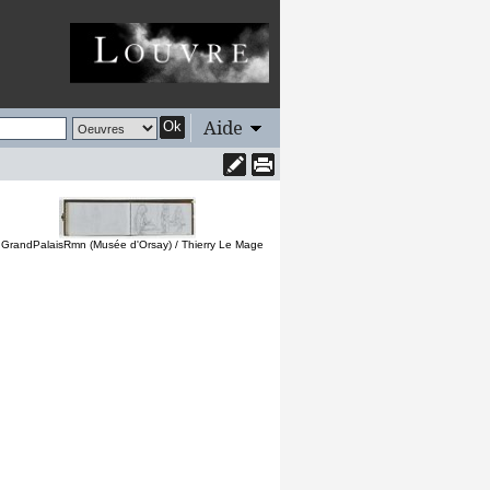
Aide
Ok
 GrandPalaisRmn (Musée d'Orsay) / Thierry Le Mage