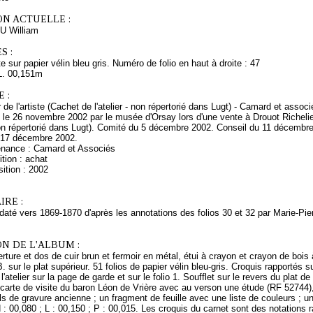
ON ACTUELLE :
 William
S :
e sur papier vélin bleu gris. Numéro de folio en haut à droite : 47
L. 00,151m
 :
r de l'artiste (Cachet de l'atelier - non répertorié dans Lugt) - Camard et ass
s le 26 novembre 2002 par le musée d'Orsay lors d'une vente à Drouot Richel
non répertorié dans Lugt). Comité du 5 décembre 2002. Conseil du 11 décembr
 17 décembre 2002.
enance : Camard et Associés
tion : achat
ition : 2002
RE :
daté vers 1869-1870 d'après les annotations des folios 30 et 32 par Marie-Pie
N DE L'ALBUM :
ture et dos de cuir brun et fermoir en métal, étui à crayon et crayon de bois 
B. sur le plat supérieur. 51 folios de papier vélin bleu-gris. Croquis rapportés su
l'atelier sur la page de garde et sur le folio 1. Soufflet sur le revers du plat 
n carte de visite du baron Léon de Vrière avec au verson une étude (RF 52744
ls de gravure ancienne ; un fragment de feuille avec une liste de couleurs ; 
 : 00,080 ; L : 00,150 ; P : 00,015. Les croquis du carnet sont des notations