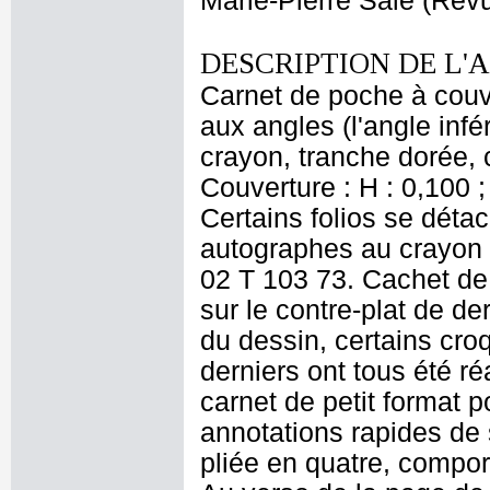
Marie-Pierre Salé (Revu
DESCRIPTION DE L'
Carnet de poche à couve
aux angles (l'angle infé
crayon, tranche dorée, c
Couverture : H : 0,100 ; 
Certains folios se déta
autographes au crayon g
02 T 103 73. Cachet de l
sur le contre-plat de de
du dessin, certains cro
derniers ont tous été réa
carnet de petit format 
annotations rapides de s
pliée en quatre, compor