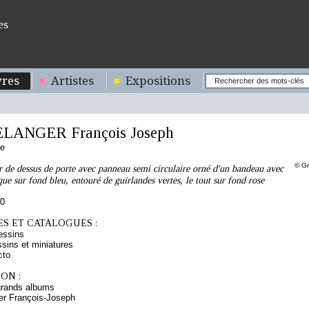
es
res
Artistes
Expositions
LANGER François Joseph
se
© Gr
r de dessus de porte avec panneau semi circulaire orné d'un bandeau avec
que sur fond bleu, entouré de guirlandes vertes, le tout sur fond rose
90
S ET CATALOGUES :
essins
sins et miniatures
cto
ON :
grands albums
er François-Joseph