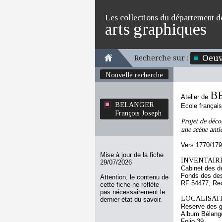
Les collections du département d
arts graphiques
Oeuv
Recherche sur :
Nouvelle recherche
BE
Atelier de
BELANGER
Ecole françai
François Joseph
Projet de déco
une scène anti
Vers 1770/17
Mise à jour de la fiche
INVENTAIRE
29/07/2026
Cabinet des d
Fonds des des
Attention, le contenu de
RF 54477, Re
cette fiche ne reflète
pas nécessairement le
LOCALISATI
dernier état du savoir.
Réserve des 
Album Bélang
Folio 39