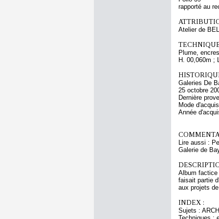
rapporté au re
ATTRIBUTI
Atelier de B
TECHNIQUE
Plume, encres 
H. 00,060m ; 
HISTORIQUE
Galeries De Ba
25 octobre 20
Dernière prove
Mode d'acquisi
Année d'acquis
COMMENTAI
Lire aussi : P
Galerie de Bay
DESCRIPTIO
Album factice 
faisait partie
aux projets de
INDEX :
Sujets : ARCH
Techniques : e