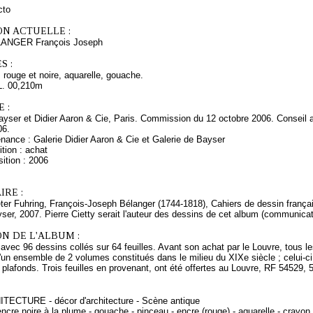
cto
ON ACTUELLE :
ELANGER François Joseph
S :
rouge et noire, aquarelle, gouache.
L. 00,210m
 :
yser et Didier Aaron & Cie, Paris. Commission du 12 octobre 2006. Conseil a
06.
nance : Galerie Didier Aaron & Cie et Galerie de Bayser
tion : achat
ition : 2006
RE :
eter Fuhring, François-Joseph Bélanger (1744-1818), Cahiers de dessin françai
ser, 2007. Pierre Cietty serait l'auteur des dessins de cet album (communicat
N DE L'ALBUM :
avec 96 dessins collés sur 64 feuilles. Avant son achat par le Louvre, tous le
 d'un ensemble de 2 volumes constitués dans le milieu du XIXe siècle ; celui-c
 plafonds. Trois feuilles en provenant, ont été offertes au Louvre, RF 54529,
ITECTURE - décor d'architecture - Scène antique
ncre noire à la plume - gouache - pinceau - encre (rouge) - aquarelle - crayon (