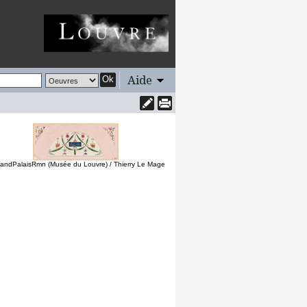
Aide
Ok
andPalaisRmn (Musée du Louvre) / Thierry Le Mage