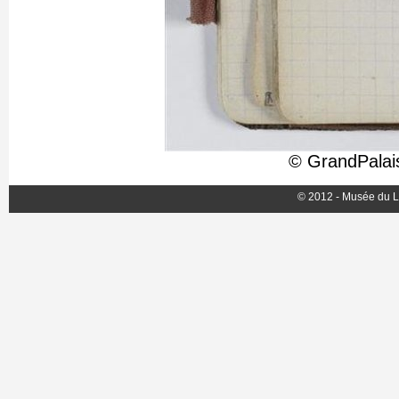
© GrandPalai
© 2012 - Musée du L